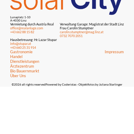
Lunaplatz 1-10
A-4030 Linz
Vermietung durch Austria Real
Verwaltung Garage: Magistrat der Stadt Linz
office@realanlage.com
Frau Carolin Stumptner
+43 662 88 15 82
carolin.stumptner@mag.linz.at
0732 7070 2051
Hausbetreuung: Hr. Lazar Stupar
info@stupar.at
+43 660 25 31 914
Gastronomie
Impressum
Handel
Dienstleistungen
Ärztezentrum
Bio Bauernmarkt
Über Uns
©2026 all rights reserved
Powered by Coderistas
- Objektfotos by Juliana Starlinger