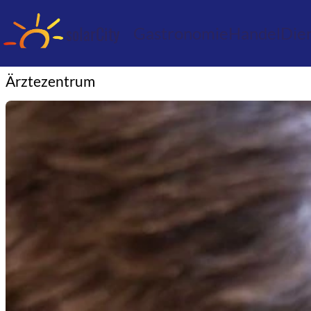
solarCity
Gastronomie
Handel
Dien
Ärztezentrum