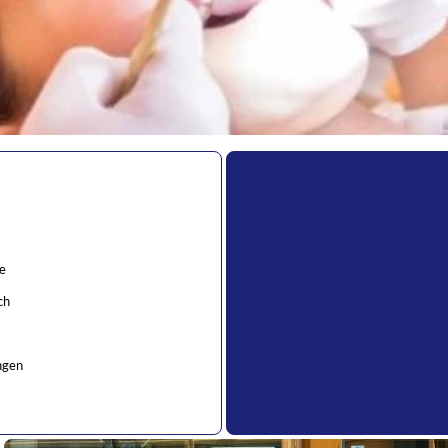
e
ch
ngen