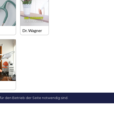
Dr. Wagner
für den Betrieb der Seite notwendig sind.
Vermietung durch Austria Real
Verwal
office@realanlage.com
Frau C
+43 662 88 15 82
caroli