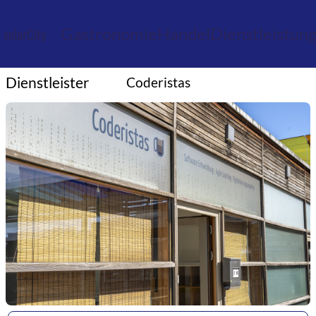
Gastronomie
Handel
Dienstleistun
solarCity
Dienstleister
Coderistas