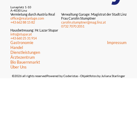
Lunaplatz 1-10
A-4030 Linz
Vermietung durch Austria Real
Verwaltung Garage: Magistrat der Stadt Linz
office@realanlage.com
Frau Carolin Stumptner
+43 662 88 15 82
carolin.stumptner@mag.linz.at
0732 7070 2051
Hausbetreuung: Hr. Lazar Stupar
info@stupar.at
+43 660 25 31 914
Gastronomie
Impressum
Handel
Dienstleistungen
Ärztezentrum
Bio Bauernmarkt
Über Uns
©2026 all rights reserved
Powered by Coderistas
- Objektfotos by Juliana Starlinger